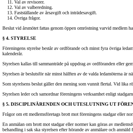
Val av revisorer.
Val av valberedning.
Fastställande av årsavgift och inträdesavgift.
Övriga frågor.
Beslut vid årsmötet fattas genom öppen omröstning varvid medlem har r
§ 4. STYRELSE
Föreningens styrelse består av ordförande och minst fyra övriga ledamö
kalenderår.
Styrelsen kallas till sammanträde på uppdrag av ordföranden eller gem
Styrelsen är beslutsför när minst hälften av de valda ledamöterna är 
Som styrelsens beslut gäller den mening som vunnit flertal. Vid lika r
Styrelsen leder och samordnar föreningens verksamhet enligt stadgarna.
§ 5. DISCIPLINÄRENDEN OCH UTESLUTNING UT FÖRE
Frågor om ett medlemsföretags brott mot föreningens stadgar eller nor
En anmälan om brott mot stadgar eller normer kan göras av medlemsföre
behandling i sak ska styrelsen efter hörande av anmälare och anmäld fat