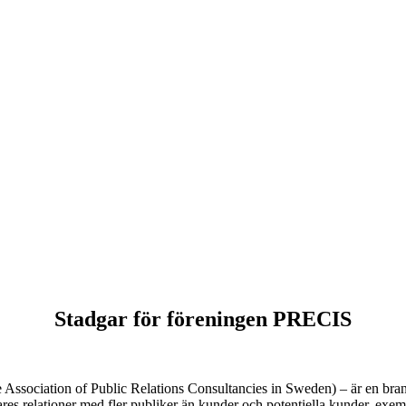
Stadgar för föreningen PRECIS
Association of Public Relations Consultancies in Sweden) – är en bran
ares relationer med fler publiker än kunder och potentiella kunder, exe