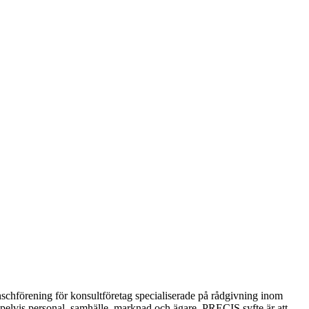
schförening för konsultföretag specialiserade på rådgivning inom
mpelvis personal, samhälle, marknad och ägare. PRECIS syfte är att