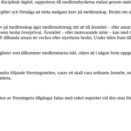
 disciplinär åtgärd, rapporteras till medlemsbyråerna endast genom statis
gifter och förmåga att möta stadgans krav på medlemskap. Beslut om utes
 på medlemskap äger medlemsföretag rätt att till årsmötet – eller annat
sens beslut överprövat. Årsmötet – eller motsvarande möte – kan med tv
llhanda senast tre veckor efter styrelsens beslut. Under tiden fram till s
tigheter som tillkommer medlemmarna inkl. rätten att i någon form up
randra följande föreningsmöten, varav ett skall vara ordinarie årsmöte
mötena.
ion av föreningens tillgångar fattas med enkel majoritet vid den sista 