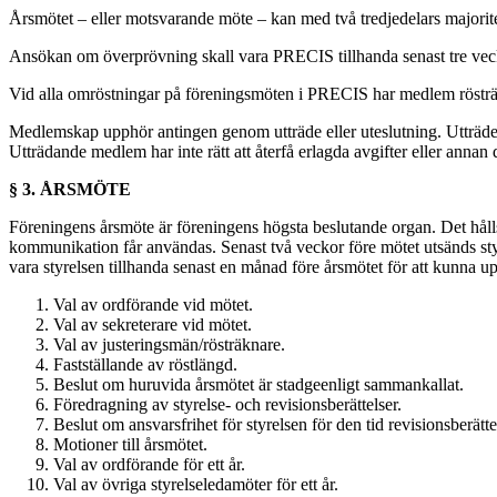
Årsmötet – eller motsvarande möte – kan med två tredjedelars majori
Ansökan om överprövning skall vara PRECIS tillhanda senast tre vecko
Vid alla omröstningar på föreningsmöten i PRECIS har medlem rösträtt i 
Medlemskap upphör antingen genom utträde eller uteslutning. Utträde sk
Utträdande medlem har inte rätt att återfå erlagda avgifter eller annan 
§ 3. ÅRSMÖTE
Föreningens årsmöte är föreningens högsta beslutande organ. Det hålls å
kommunikation får användas. Senast två veckor före mötet utsänds styr
vara styrelsen tillhanda senast en månad före årsmötet för att kunna up
Val av ordförande vid mötet.
Val av sekreterare vid mötet.
Val av justeringsmän/rösträknare.
Fastställande av röstlängd.
Beslut om huruvida årsmötet är stadgeenligt sammankallat.
Föredragning av styrelse- och revisionsberättelser.
Beslut om ansvarsfrihet för styrelsen för den tid revisionsberätte
Motioner till årsmötet.
Val av ordförande för ett år.
Val av övriga styrelseledamöter för ett år.