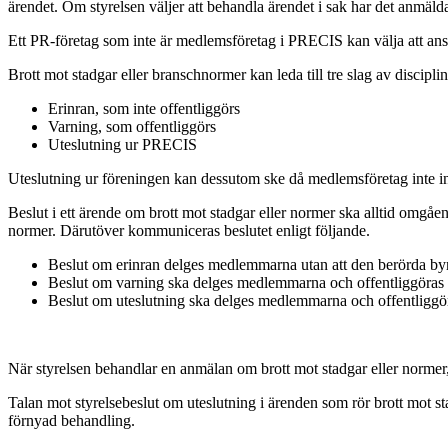
ärendet. Om styrelsen väljer att behandla ärendet i sak har det anmäld
Ett PR-företag som inte är medlemsföretag i PRECIS kan välja att ansl
Brott mot stadgar eller branschnormer kan leda till tre slag av disciplin
Erinran, som inte offentliggörs
Varning, som offentliggörs
Uteslutning ur PRECIS
Uteslutning ur föreningen kan dessutom ske då medlemsföretag inte ino
Beslut i ett ärende om brott mot stadgar eller normer ska alltid omgåend
normer. Därutöver kommuniceras beslutet enligt följande.
Beslut om erinran delges medlemmarna utan att den berörda byrå
Beslut om varning ska delges medlemmarna och offentliggöras
Beslut om uteslutning ska delges medlemmarna och offentliggör
När styrelsen behandlar en anmälan om brott mot stadgar eller normer,
Talan mot styrelsebeslut om uteslutning i ärenden som rör brott mot sta
förnyad behandling.