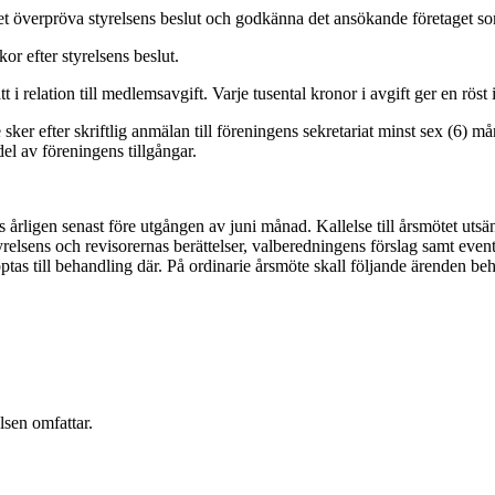
tet överpröva styrelsens beslut och godkänna det ansökande företaget 
r efter styrelsens beslut.
relation till medlemsavgift. Varje tusental kronor i avgift ger en röst 
er efter skriftlig anmälan till föreningens sekretariat minst sex (6) m
del av föreningens tillgångar.
rligen senast före utgången av juni månad. Kallelse till årsmötet utsänd
elsens och revisorernas berättelser, valberedningens förslag samt event
ptas till behandling där. På ordinarie årsmöte skall följande ärenden be
lsen omfattar.