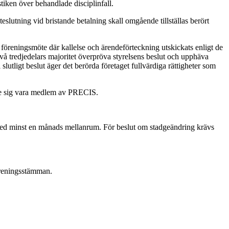
tiken över behandlade disciplinfall.
lutning vid bristande betalning skall omgående tillställas berört
 föreningsmöte där kallelse och ärendeförteckning utskickats enligt de
å tredjedelars majoritet överpröva styrelsens beslut och upphäva
lutligt beslut äger det berörda företaget fullvärdiga rättigheter som
pge sig vara medlem av PRECIS.
, med minst en månads mellanrum. För beslut om stadgeändring krävs
föreningsstämman.