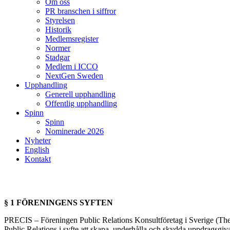
Om oss
PR branschen i siffror
Styrelsen
Historik
Medlemsregister
Normer
Stadgar
Medlem i ICCO
NextGen Sweden
Upphandling
Generell upphandling
Offentlig upphandling
Spinn
Spinn
Nominerade 2026
Nyheter
English
Kontakt
§ 1 FÖRENINGENS SYFTEN
PRECIS – Föreningen Public Relations Konsultföretag i Sverige (The 
Public Relations i syfte att skapa, underhålla och skydda uppdragsgiv