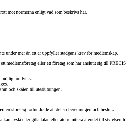
brott mot normerna enligt vad som beskrivs här.
inte under mer än ett år uppfyller stadgans krav för medlemskap.
 ett medlemsföretag eller ett företag som har anslutit sig till PRECIS
 möjligt undviks.
nges.
n och skälen till uteslutningen.
dlemsföretag förhindrade att delta i beredningen och beslut..
 avslå eller gilla talan eller återremittera ärendet till styrelsen för