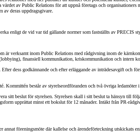
rdet av Public Relations för att uppnå företags och organisationers mål 
m av deras uppdragsgivare.
ka enligt de vid var tid gällande normer som fastställts av PRECIS sty
om är verksamt inom Public Relations med rådgivning inom de kärnkompe
 (lobbying), finansiell kommunikation, kriskommunikation och intern 
 Efter dess godkännande och efter erläggande av inträdesavgift och för
. Kommittén består av styrelseordföranden och två övriga ledamöter i 
a sitt beslut för styrelsen. Styrelsen skall i sitt beslut ta hänsyn till f
sform upprättat minst ett bokslut för 12 månader. Intäkt från PR-rådgiv
– eller annat föreningsmöte där kallelse och ärendeförteckning utskickat