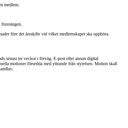
som medlem.
i föreningen.
ånader före det årsskifte vid vilket medlemskapet ska upphöra.
s senast tre veckor i förväg. E-post eller annan digital
uella motioner försedda med yttrande från styrelsen. Motion skall
handlas: