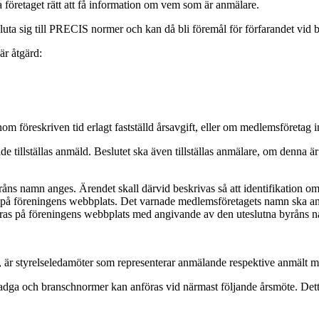
a företaget rätt att få information om vem som är anmälare.
uta sig till PRECIS normer och kan då bli föremål för förfarandet vid 
är åtgärd:
m föreskriven tid erlagt fastställd årsavgift, eller om medlemsföretag 
e tillställas anmäld. Beslutet ska även tillställas anmälare, om denna är
ns namn anges. Ärendet skall därvid beskrivas så att identifikation om
 på föreningens webbplats. Det varnade medlemsföretagets namn ska a
as på föreningens webbplats med angivande av den uteslutna byråns nam
 är styrelseledamöter som representerar anmälande respektive anmält me
dga och branschnormer kan anföras vid närmast följande årsmöte. Detta kan