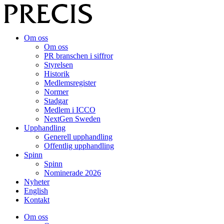
Om oss
Om oss
PR branschen i siffror
Styrelsen
Historik
Medlemsregister
Normer
Stadgar
Medlem i ICCO
NextGen Sweden
Upphandling
Generell upphandling
Offentlig upphandling
Spinn
Spinn
Nominerade 2026
Nyheter
English
Kontakt
Om oss