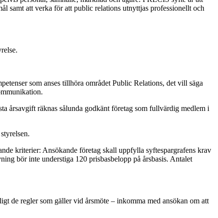
samt att verka för att public relations utnyttjas professionellt och
relse.
tenser som anses tillhöra området Public Relations, det vill säga
kommunikation.
sta årsavgift räknas sålunda godkänt företag som fullvärdig medlem i
styrelsen.
öljande kriterier: Ansökande företag skall uppfylla syftespargrafens krav
ning bör inte understiga 120 prisbasbelopp på årsbasis. Antalet
s enligt de regler som gäller vid årsmöte – inkomma med ansökan om att