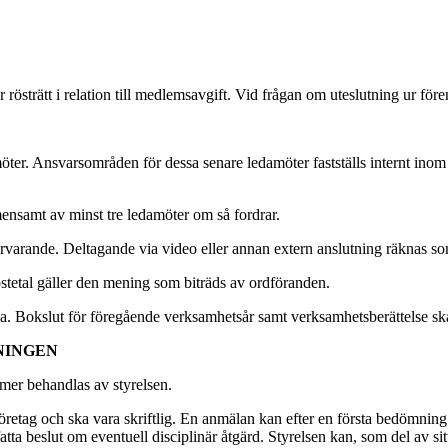
östrätt i relation till medlemsavgift. Vid frågan om uteslutning ur fö
ter. Ansvarsområden för dessa senare ledamöter fastställs internt inom 
ensamt av minst tre ledamöter om så fordrar.
närvarande. Deltagande via video eller annan extern anslutning räknas s
östetal gäller den mening som biträds av ordföranden.
 Bokslut för föregående verksamhetsår samt verksamhetsberättelse ska upp
NINGEN
mer behandlas av styrelsen.
tag och ska vara skriftlig. En anmälan kan efter en första bedömning av
ta beslut om eventuell disciplinär åtgärd. Styrelsen kan, som del av sit