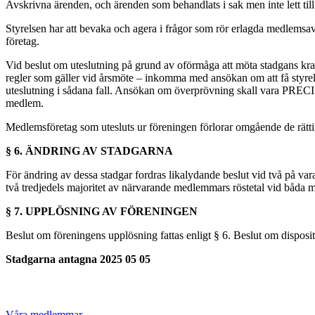
Avskrivna ärenden, och ärenden som behandlats i sak men inte lett till
Styrelsen har att bevaka och agera i frågor som rör erlagda medlemsav
företag.
Vid beslut om uteslutning på grund av oförmåga att möta stadgans krav
regler som gäller vid årsmöte – inkomma med ansökan om att få styrel
uteslutning i sådana fall. Ansökan om överprövning skall vara PRECIS ti
medlem.
Medlemsföretag som utesluts ur föreningen förlorar omgående de rät
§ 6. ÄNDRING AV STADGARNA
För ändring av dessa stadgar fordras likalydande beslut vid två på va
två tredjedels majoritet av närvarande medlemmars röstetal vid båda 
§ 7. UPPLÖSNING AV FÖRENINGEN
Beslut om föreningens upplösning fattas enligt § 6. Beslut om disposit
Stadgarna antagna 2025 05 05
Våra medlemmar