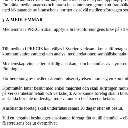
företräda medlemmarnas och branschens intressen genom att framhålla vä
med iakttagande av branschens normer av såväl medlemsföretagen so
§ 2. MEDLEMMAR
Medlemmar i PRECIS skall uppfylla branschföreningens krav på att ver
Till medlem i PRECIS kan väljas i Sverige verksamt konsultföretag s
kommunikationsstrategi och analys, medierelationer, samhällskontakt
Medlemskap vinns efter skriftlig ansökan, som behandlas av styrelsen.
föreningen.
För beredning av medlemsärenden utser styrelsen inom sig en kommitté
Kommittén fattar beslut med enkel majoritet och skall skriftligen motiver
på verksamhetsinnehåll och verkshöjd. Ansökande företag skall i bolag
anställda bör inte understiga motsvarande 5 helårsmedarbetare.
Ansökande företag skall underrättas senast 10 dagar efter ett beslut.
Vid ett negativt beslut äger ansökande företag rätt att till årsmötet 
få styrelsens beslut överprövat.