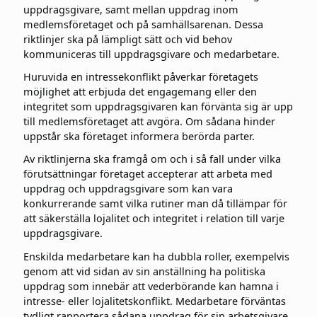
uppdragsgivare, samt mellan uppdrag inom
medlemsföretaget och på samhällsarenan. Dessa
riktlinjer ska på lämpligt sätt och vid behov
kommuniceras till uppdragsgivare och medarbetare.
Huruvida en intressekonflikt påverkar företagets
möjlighet att erbjuda det engagemang eller den
integritet som uppdragsgivaren kan förvänta sig är upp
till medlemsföretaget att avgöra. Om sådana hinder
uppstår ska företaget informera berörda parter.
Av riktlinjerna ska framgå om och i så fall under vilka
förutsättningar företaget accepterar att arbeta med
uppdrag och uppdragsgivare som kan vara
konkurrerande samt vilka rutiner man då tillämpar för
att säkerställa lojalitet och integritet i relation till varje
uppdragsgivare.
Enskilda medarbetare kan ha dubbla roller, exempelvis
genom att vid sidan av sin anställning ha politiska
uppdrag som innebär att vederbörande kan hamna i
intresse- eller lojalitetskonflikt. Medarbetare förväntas
tydligt rapportera sådana uppdrag för sin arbetsgivare.