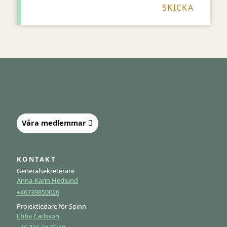
Våra medlemmar
KONTAKT
Generalsekreterare
Anna-Karin Hedlund
+46739850026
Projektledare för Spinn
Ebba Carlsson