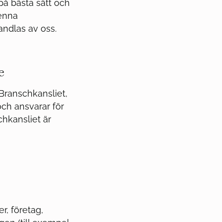
 på bästa sätt och
denna
andlas av oss.
e
Branschkansliet,
ch ansvarar för
chkansliet är
r, företag,