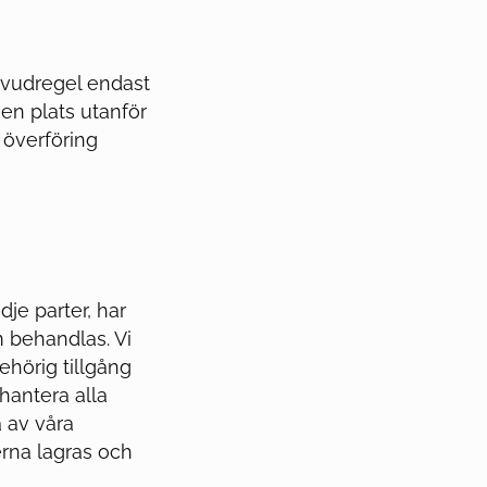
uvudregel endast
en plats utanför
 överföring
je parter, har
m behandlas. Vi
ehörig tillgång
 hantera alla
a av våra
erna lagras och