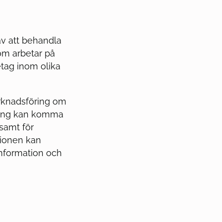
av att behandla
som arbetar på
etag inom olika
rknadsföring om
ring kan komma
 samt för
tionen kan
information och