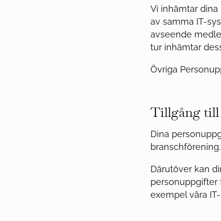
Vi inhämtar dina
av samma IT-sys
avseende medlem
tur inhämtar de
Övriga Personupp
Tillgång til
Dina personuppg
branschförening.
Därutöver kan d
personuppgifter f
exempel våra IT