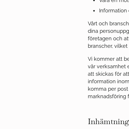
Vara en möte
Information
Vårt och bransch
dina personuppgif
företagen och at
branscher, vilket
Vi kommer att b
vår verksamhet 
att skickas för a
information inom
komma per post e
marknadsföring f
Inhämtning 