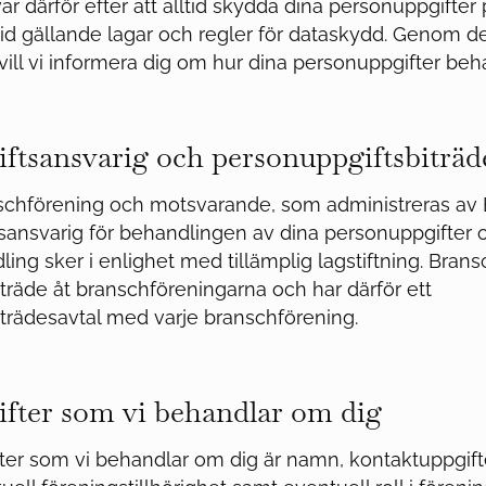
rävar därför efter att alltid skydda dina personuppgifter
r tid gällande lagar och regler för dataskydd. Genom 
 vill vi informera dig om hur dina personuppgifter beh
ftsansvarig och personuppgiftsbiträd
schförening och motsvarande, som administreras av 
sansvarig för behandlingen av dina personuppgifter o
ing sker i enlighet med tillämplig lagstiftning. Brans
träde åt branschföreningarna och har därför ett
trädesavtal med varje branschförening.
fter som vi behandlar om dig
er som vi behandlar om dig är namn, kontaktuppgifte