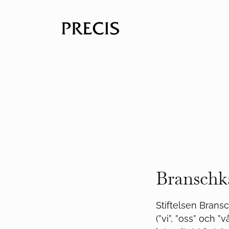
Branschka
Stiftelsen Brans
(”vi”, ”oss” och