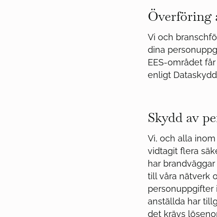
Överföring a
Vi och branschf
dina personuppgi
EES-området får v
enligt Dataskydd
Skydd av pe
Vi, och alla ino
vidtagit flera s
har brandväggar 
till våra nätverk
personuppgifter 
anställda har ti
det krävs löseno