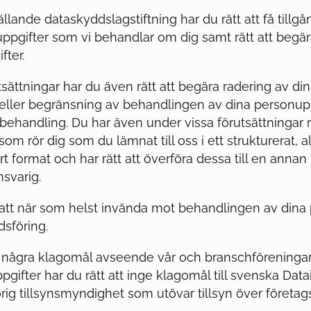
llande dataskyddslagstiftning har du rätt att få tillgån
ppgifter som vi behandlar om dig samt rätt att begär
fter.
sättningar har du även rätt att begära radering av di
eller begränsning av behandlingen av dina personupp
ehandling. Du har även under vissa förutsättningar rä
om rör dig som du lämnat till oss i ett strukturerat, 
 format och har rätt att överföra dessa till en annan
svarig.
 att när som helst invända mot behandlingen av dina
dsföring.
 några klagomål avseende vår och branschföreninga
pgifter har du rätt att inge klagomål till svenska Dat
rig tillsynsmyndighet som utövar tillsyn över företag