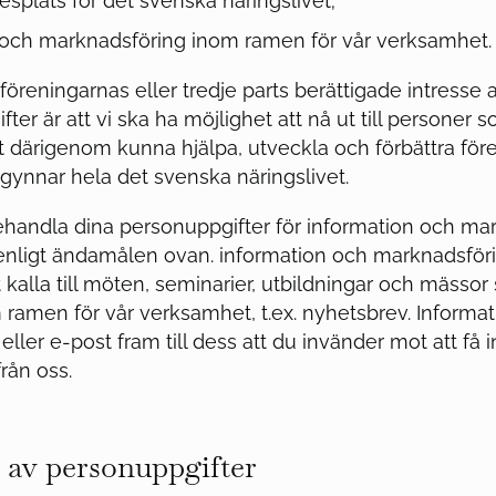
splats för det svenska näringslivet;
 och marknadsföring inom ramen för vår verksamhet.
föreningarnas eller tredje parts berättigade intresse 
ter är att vi ska ha möjlighet att nå ut till personer 
t därigenom kunna hjälpa, utveckla och förbättra för
 gynnar hela det svenska näringslivet.
ehandla dina personuppgifter för information och ma
enligt ändamålen ovan. information och marknadsfö
tt kalla till möten, seminarier, utbildningar och mässor
 ramen för vår verksamhet, t.ex. nyhetsbrev. Informa
ller e-post fram till dess att du invänder mot att få 
rån oss.
av personuppgifter