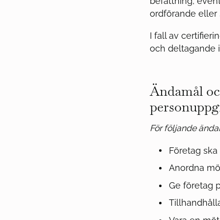
befattning, event
ordförande eller
I fall av certifi
och deltagande i
Ändamål och
personuppgi
För följande ända
Företag ska
Anordna möt
Ge företag p
Tillhandhålla