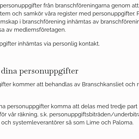
 personuppgifter från branschföreningarna genom att
tem och samkör våra register med personuppgifter. 
skap i branschförening inhämtas av branschförenin
ssa av medlemsföretagen.
gifter inhämtas via personlig kontakt.
l dina personuppgifter
ifter kommer att behandlas av Branschkansliet och 
ina personuppgifter komma att delas med tredje par
ör vår räkning, s.k. personuppgiftsbiträden/underbiträ
- och systemleverantörer så som Lime och Paloma.