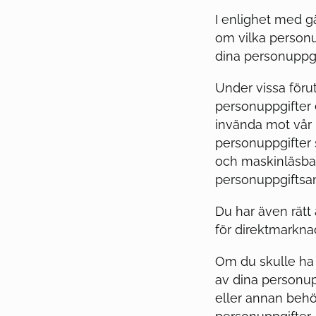
I enlighet med gä
om vilka personu
dina personuppgi
Under vissa förut
personuppgifter 
invända mot vår b
personuppgifter s
och maskinläsbart
personuppgiftsan
Du har även rätt
för direktmarkna
Om du skulle ha
av dina personup
eller annan behö