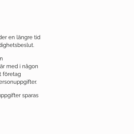
er en längre tid
ndighetsbeslut.
en
 är med i någon
t företag
ersonuppgifter.
ppgifter sparas