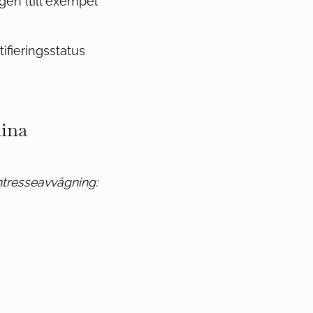
ngen (till exempel
ifieringsstatus
dina
ntresseavvägning: