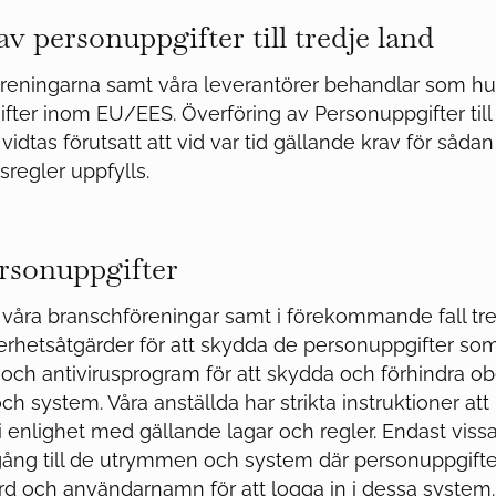
v personuppgifter till tredje land
öreningarna samt våra leverantörer behandlar som h
fter inom EU/EES. Överföring av Personuppgifter till 
idtas förutsatt att vid var tid gällande krav för sådan
sregler uppfylls.
rsonuppgifter
m våra branschföreningar samt i förekommande fall tred
äkerhetsåtgärder för att skydda de personuppgifter so
och antivirusprogram för att skydda och förhindra ob
 och system. Våra anställda har strikta instruktioner att
i enlighet med gällande lagar och regler. Endast viss
llgång till de utrymmen och system där personuppgift
rd och användarnamn för att logga in i dessa system.