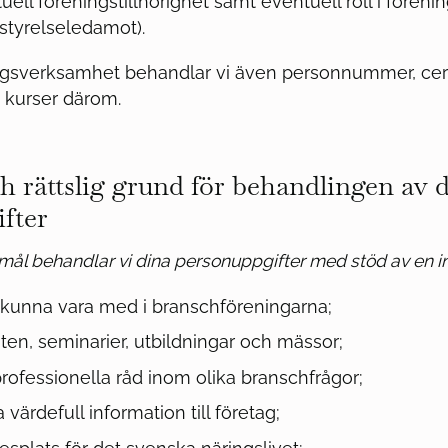
uell föreningstillhörighet samt eventuell roll i föreni
 styrelseledamot).
eringsverksamhet behandlar vi även personnummer, cert
 kurser därom.
 rättslig grund för behandlingen av 
fter
mål behandlar vi dina personuppgifter med stöd av en i
 kunna vara med i branschföreningarna;
en, seminarier, utbildningar och mässor;
rofessionella råd inom olika branschfrågor;
 värdefull information till företag;