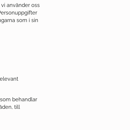
 vi använder oss
Personuppgifter
garna som i sin
relevant
t som behandlar
den, till