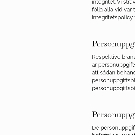
integritet. Vi st
följa alla vid va
integritetspolicy
Personuppgi
Respektive bran
är personuppgift
att sådan behandl
personuppgiftsbi
personuppgiftsbi
Personuppgi
De personuppgift