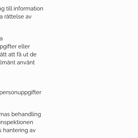
g till information
a rättelse av
na
gifter eller
tt att få ut de
allmänt använt
 personuppgifter
rnas behandling
ainspektionen
s hantering av