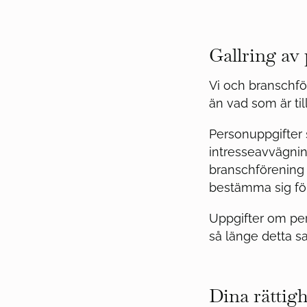
Gallring av
Vi och branschfö
än vad som är til
Personuppgifter s
intresseavvägnin
branschförening 
bestämma sig för
Uppgifter om per
så länge detta s
Dina rättig