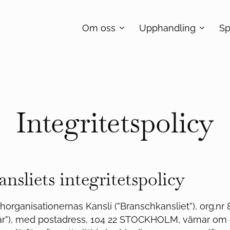
Om oss
Upphandling
Sp
Integritetspolicy
nsliets integritetspolicy
chorganisationernas Kansli (”Branschkansliet”), org.n
 ”vår”), med postadress, 104 22 STOCKHOLM, värnar om 