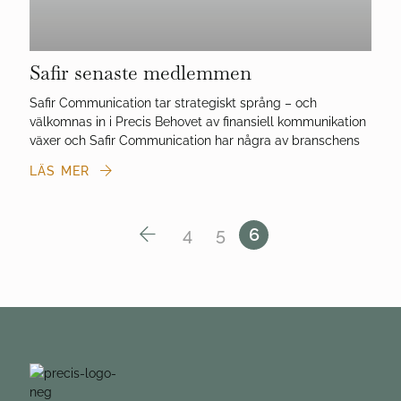
Safir senaste medlemmen
Safir Communication tar strategiskt språng – och
välkomnas in i Precis Behovet av finansiell kommunikation
växer och Safir Communication har några av branschens
mest seniora rådgivare inom sina kompetensområden. Nu
LÄS MER
tar Safir Communication steget in i b...
4
5
6