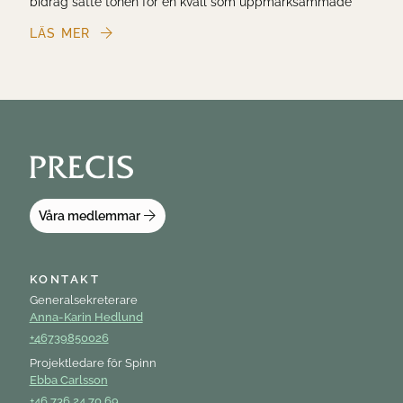
bidrag satte tonen för en kväll som uppmärksammade
kommunikationens kraft i en tid präglad av snabb
LÄS MER
förändring, nya förutsättningar och höga kr...
Våra medlemmar
KONTAKT
Generalsekreterare
Anna-Karin Hedlund
+46739850026
Projektledare för Spinn
Ebba Carlsson
+46 736 24 70 69