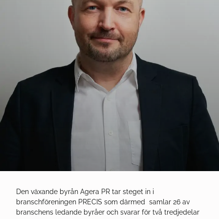
Den växande byrån Agera PR tar steget in i
branschföreningen PRECIS som därmed
samlar 26 av
branschens ledande byråer och svarar för två tredjedelar