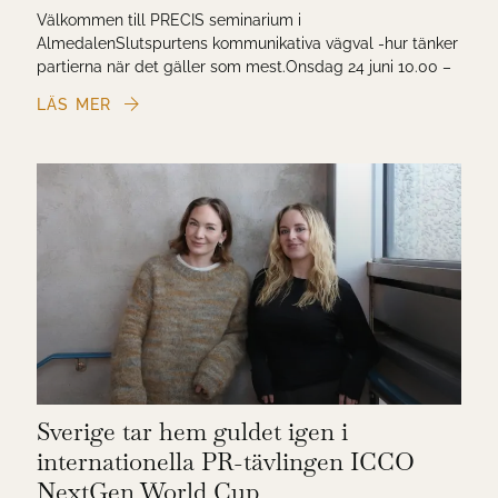
Välkommen till PRECIS seminarium i
AlmedalenSlutspurtens kommunikativa vägval -hur tänker
partierna när det gäller som mest.Onsdag 24 juni 10.00 –
11.00 i ”Idyllen”, Södra Kyrkogatan 8.Valet närmar sig och
LÄS MER
snart landar partierna sin planering inför de s...
Sverige tar hem guldet igen i
internationella PR-tävlingen ICCO
NextGen World Cup