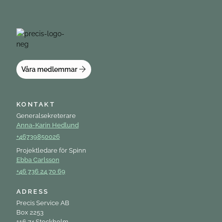
Våra medlemmar
KONTAKT
Generalsekreterare
Anna-Karin Hedlund
+46739850026
Projektledare för Spinn
Ebba Carlsson
+46 736 24 70 69
ADRESS
Precis Service AB
Box 2253
116 74 Stockholm